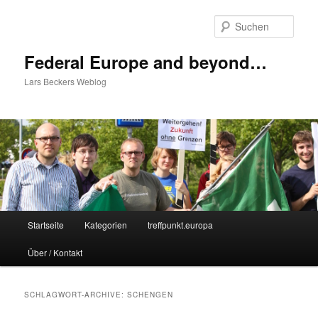
Zum
Zum
Inhalt
sekundären
Such
wechseln
Inhalt
wechseln
Federal Europe and beyond…
Lars Beckers Weblog
Hauptmenü
Startseite
Kategorien
treffpunkt.europa
Über / Kontakt
SCHLAGWORT-ARCHIVE:
SCHENGEN