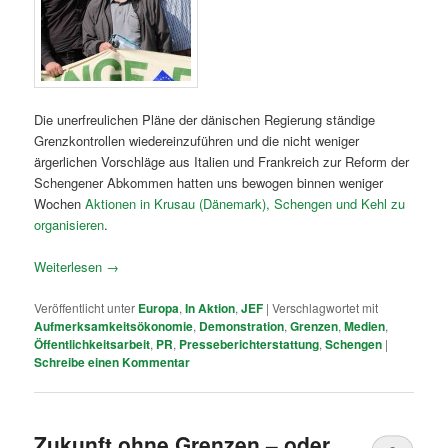
Die unerfreulichen Pläne der dänischen Regierung ständige
Grenzkontrollen wiedereinzuführen und die nicht weniger
ärgerlichen Vorschläge aus Italien und Frankreich zur Reform der
Schengener Abkommen hatten uns bewogen binnen weniger
Wochen
Aktionen in Krusau (Dänemark), Schengen und Kehl zu
organisieren
.
Weiterlesen
→
Veröffentlicht unter
Europa
,
In Aktion
,
JEF
|
Verschlagwortet mit
Aufmerksamkeitsökonomie
,
Demonstration
,
Grenzen
,
Medien
,
Öffentlichkeitsarbeit
,
PR
,
Presseberichterstattung
,
Schengen
|
Schreibe einen Kommentar
Zukunft ohne Grenzen – oder