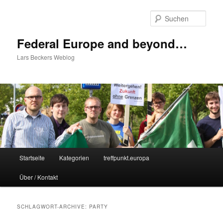
Zum
Zum
Inhalt
sekundären
Such
wechseln
Inhalt
wechseln
Federal Europe and beyond…
Lars Beckers Weblog
Hauptmenü
Startseite
Kategorien
treffpunkt.europa
Über / Kontakt
SCHLAGWORT-ARCHIVE:
PARTY