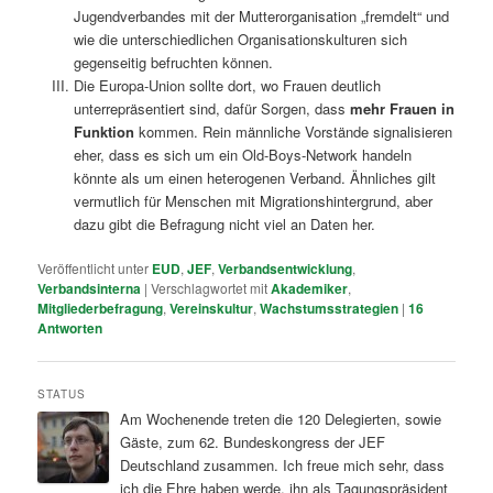
Jugendverbandes mit der Mutterorganisation „fremdelt“ und
wie die unterschiedlichen Organisationskulturen sich
gegenseitig befruchten können.
Die Europa-Union sollte dort, wo Frauen deutlich
unterrepräsentiert sind, dafür Sorgen, dass
mehr Frauen in
Funktion
kommen. Rein männliche Vorstände signalisieren
eher, dass es sich um ein Old-Boys-Network handeln
könnte als um einen heterogenen Verband. Ähnliches gilt
vermutlich für Menschen mit Migrationshintergrund, aber
dazu gibt die Befragung nicht viel an Daten her.
Veröffentlicht unter
EUD
,
JEF
,
Verbandsentwicklung
,
Verbandsinterna
|
Verschlagwortet mit
Akademiker
,
Mitgliederbefragung
,
Vereinskultur
,
Wachstumsstrategien
|
16
Antworten
STATUS
Am Wochenende treten die 120 Delegierten, sowie
Gäste, zum 62. Bundeskongress der JEF
Deutschland zusammen. Ich freue mich sehr, dass
ich die Ehre haben werde, ihn als Tagungspräsident