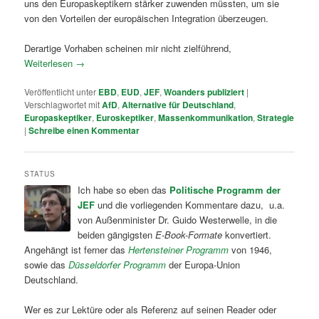
uns den Europaskeptikern stärker zuwenden müssten, um sie
von den Vorteilen der europäischen Integration überzeugen.
Derartige Vorhaben scheinen mir nicht zielführend,
Weiterlesen
→
Veröffentlicht unter
EBD
,
EUD
,
JEF
,
Woanders publiziert
|
Verschlagwortet mit
AfD
,
Alternative für Deutschland
,
Europaskeptiker
,
Euroskeptiker
,
Massenkommunikation
,
Strategie
|
Schreibe einen Kommentar
STATUS
Ich habe so eben das
Politische Programm der
JEF
und die vorliegenden Kommentare dazu, u.a.
von Außenminister Dr. Guido Westerwelle, in die
beiden gängigsten
E-Book-Formate
konvertiert.
Angehängt ist ferner das
Hertensteiner Programm
von 1946,
sowie das
Düsseldorfer Programm
der Europa-Union
Deutschland.
Wer es zur Lektüre oder als Referenz auf seinen Reader oder