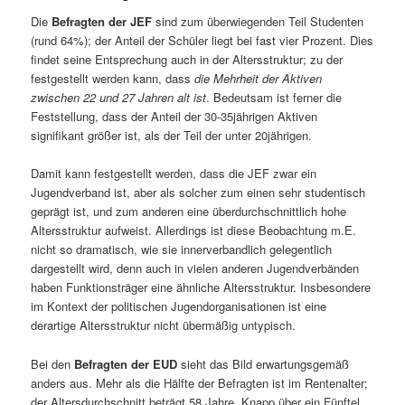
Die
Befragten der JEF
sind zum überwiegenden Teil Studenten
(rund 64%); der Anteil der Schüler liegt bei fast vier Prozent. Dies
findet seine Entsprechung auch in der Altersstruktur; zu der
festgestellt werden kann, dass
die Mehrheit der Aktiven
zwischen 22 und 27 Jahren alt ist
. Bedeutsam ist ferner die
Feststellung, dass der Anteil der 30-35jährigen Aktiven
signifikant größer ist, als der Teil der unter 20jährigen.
Damit kann festgestellt werden, dass die JEF zwar ein
Jugendverband ist, aber als solcher zum einen sehr studentisch
geprägt ist, und zum anderen eine überdurchschnittlich hohe
Altersstruktur aufweist. Allerdings ist diese Beobachtung m.E.
nicht so dramatisch, wie sie innerverbandlich gelegentlich
dargestellt wird, denn auch in vielen anderen Jugendverbänden
haben Funktionsträger eine ähnliche Altersstruktur. Insbesondere
im Kontext der politischen Jugendorganisationen ist eine
derartige Altersstruktur nicht übermäßig untypisch.
Bei den
Befragten der EUD
sieht das Bild erwartungsgemäß
anders aus. Mehr als die Hälfte der Befragten ist im Rentenalter;
der Altersdurchschnitt beträgt 58 Jahre. Knapp über ein Fünftel