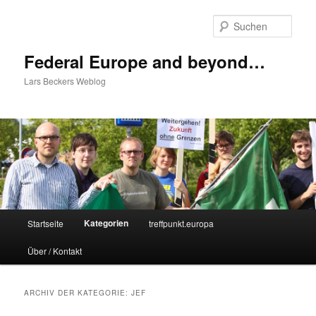
Zum
Zum
Inhalt
sekundären
Such
wechseln
Inhalt
wechseln
Federal Europe and beyond…
Lars Beckers Weblog
Hauptmenü
Kategorien
Startseite
treffpunkt.europa
Über / Kontakt
ARCHIV DER KATEGORIE:
JEF