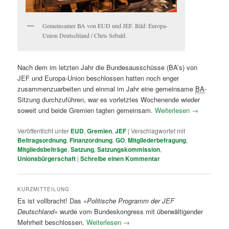
Gemeinsamer BA von EUD und JEF. Bild: Europa-
Union Deutschland / Chris Sebald.
Nach dem im letzten Jahr die Bundesausschüsse (BA’s) von
JEF und Europa-Union beschlossen hatten noch enger
zusammenzuarbeiten und einmal im Jahr eine gemeinsame
BA
-
Sitzung durchzuführen, war es vorletztes Wochenende wieder
soweit und beide Gremien tagten gemeinsam.
Weiterlesen
→
Veröffentlicht unter
EUD
,
Gremien
,
JEF
|
Verschlagwortet mit
Beitragsordnung
,
Finanzordnung
,
GO
,
Mitgliederbefragung
,
Mitgliedsbeiträge
,
Satzung
,
Satzungskommission
,
Unionsbürgerschaft
|
Schreibe einen Kommentar
KURZMITTEILUNG
Es ist vollbracht! Das »
Politische Programm der JEF
Deutschland
« wurde vom Bundeskongress mit überwältigender
Mehrheit beschlossen.
Weiterlesen
→