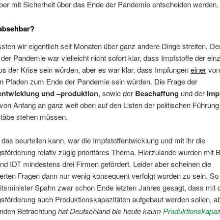
aber mit Sicherheit über das Ende der Pandemie entscheiden werden.
absehbar?
ten wir eigentlich seit Monaten über ganz andere Dinge streiten. D
der Pandemie war vielleicht nicht sofort klar, dass Impfstoffe der ein
s der Krise sein würden, aber es war klar, dass Impfungen
einer
von
ten Pfaden zum Ende der Pandemie sein würden. Die Frage der
entwicklung und –
produktion
, sowie der
Beschaffung
und der
Imp
 von Anfang an ganz weit oben auf den Listen der politischen Führung
täbe stehen müssen.
 das beurteilen kann, war die Impfstoffentwicklung und mit ihr die
förderung relativ zügig prioritäres Thema. Hierzulande wurden mit B
d IDT mindestens drei Firmen gefördert. Leider aber scheinen die
rten Fragen dann nur wenig konsequent verfolgt worden zu sein. So
tsminister Spahn zwar schon Ende letzten Jahres gesagt, dass mit 
förderung auch Produktionskapazitäten aufgebaut werden sollen, ab
enden Betrachtung
hat Deutschland bis heute kaum
Produktionskapaz