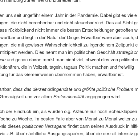
en uns seit ungefähr einem Jahr in der Pandemie. Dabei gibt es viele
gen, die nicht berechenbar und nicht steuerbar sind. Das auf Sicht g
ass rückblickend nicht immer die besten Entscheidungen getroffen wu
rwartbar und liegt in der Natur der Dinge. Erwartbar wäre aber auch, 
gen, die mit gewisser Wahrscheinlichkeit zu irgendeinem Zeitpunkt ei
ntizipiert werden. Dies nennt man im politischen Geschäft
strategisc
hau
und genau davon merkt man nicht viel, obwohl dies von politisch
tionären, die in Vollzeit, tagein, tagaus Politik machen und freiwillig
tung für das Gemeinwesen übernommen haben, erwartbar ist.
artbar,
dass das
derzeit
drängendste und größte politische Problem
mi
 Genauigkeit und vor allem
Professionalität
angegangen wird.
sich der Eindruck ein, als würden o.g. Akteure nur noch Scheuklappen
oche zu Woche, im besten Falle aber von Monat zu Monat weiter zu
nis dieses
politischen Versagens
findet dann seinen Ausdruck in hilf
ie z.B. über nächtliche Ausgangssperren, über die derzeit intensiv ge