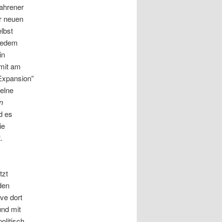
fahrener
er neuen
lbst
 jedem
in
 mit am
 Expansion”
zelne
n
d es
ie
.
tzt
den
ve dort
und mit
olitisch