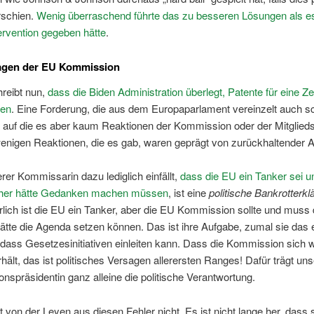
rschien.
Wenig überraschend
führte
das
zu
besseren
Lösungen
als e
ervention gegeben hätte
.
agen der EU Kommission
reibt nun,
dass die Biden Administration überlegt, Patente für eine Ze
zen
. Eine Forderung, die aus dem Europaparlament vereinzelt auch s
, auf die es aber kaum Reaktionen der Kommission oder der Mitglied
wenigen Reaktionen, die es gab, waren geprägt von zurückhaltender 
er Kommissarin dazu lediglich einfällt,
dass die EU ein Tanker sei 
 eher hätte Gedanken machen müssen
, ist eine
politische Bankrotterkl
lich ist die EU ein Tanker, aber die EU Kommission sollte und muss 
hätte die Agenda setzen können. Das ist ihre Aufgabe, zumal sie das 
 dass Gesetzesinitiativen einleiten kann. Dass die Kommission sich w
hält, das ist politisches Versagen allerersten Ranges! Dafür trägt un
spräsidentin ganz alleine die politische Verantwortung.
nt von der Leyen aus diesen Fehler nicht. Es ist nicht lange her, dass 