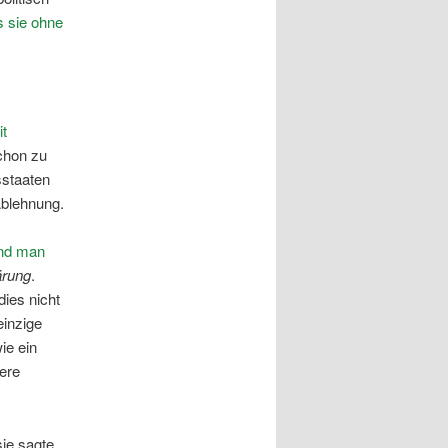
s sie ohne
it
chon zu
sstaaten
Ablehnung.
und man
ärung
.
dies nicht
einzige
ie ein
sere
sie sagte,