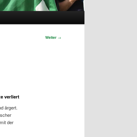
Weiter
→
 verliert
d ärgert.
ischer
mit der