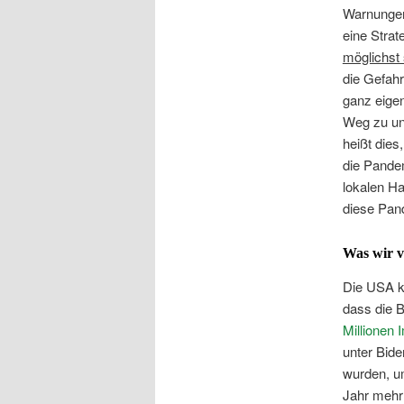
Warnungen
eine Strat
möglichst 
die Gefah
ganz eigen
Weg zu uns
heißt dies
die Pandem
lokalen H
diese Pand
Was wir v
Die USA k
dass die B
Millionen 
unter Bid
wurden, um
Jahr mehr 