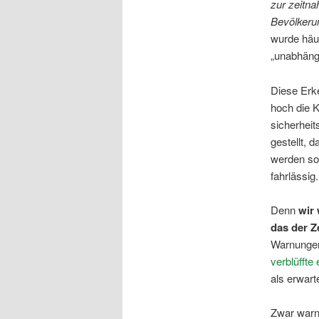
zur
zeitn
Bevölkeru
wurde häuf
„unabhäng
Diese Erke
hoch die K
sicherheit
gestellt, 
werden sol
fahrlässig.
Denn
wir
das der Z
Warnungen 
verblüffte
als erwart
Zwar warne