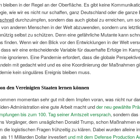
 bleiben in der Regel an der Oberfläche. Es gibt keine Kommunikati
egie, wie wir es nicht nur schaffen, ganz Deutschland oder die ganze
schnell
durchzuimpfen, sondern das auch global zu erreichen, um so 
r von anderen Menschen in der Welt abzuwenden, sondern uns letztli
nützig selbst zu schützen. Denn eine gefährliche Mutante kann schne
 finden. Wenn wir den Blick vor den Entwicklungen in der Welt vers
, dass wir eine entscheidende Variable für dauerhafte Erfolge im Kam
ie ignorieren. Eine Pandemie erfordert, dass die globale Perspektiv
andeln mit gedacht wird und es eine Koordinierung der Maßnahmen gi
emie kein singuläres Ereignis bleiben muss.
on den Vereinigten Staaten lernen können
ommen momentan sehr gut mit dem Impfen voran, was nicht nur dara
iden-Administration eine gute Arbeit macht und
der neu gewählte Prä
Impfungen bis zum 100. Tag seiner Amtszeit versprach
, sondern das 
ens Vorgänger, dem unsäglichen Donald Trump, schon Maßnahmen er
 die logistischen Fragen frühzeitig zu klären. Dabei wurden alleine im
als 11 Milliarden Dollar investiert
und
mit dem Defense Production A