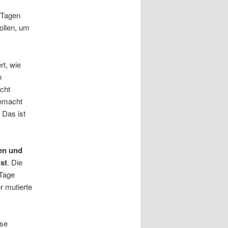
n Tagen
ollen, um
rt, wie
n
icht
gemacht
 Das ist
nen und
ist
. Die
 Tage
er mutierte
ese