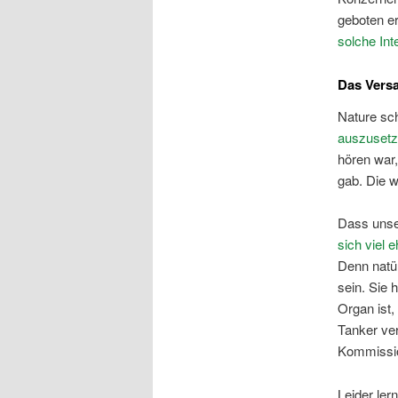
geboten e
solche
Int
Das Vers
Nature sch
auszuset
hören war
gab. Die 
Dass unser
sich viel
Denn natür
sein. Sie 
Organ ist,
Tanker ver
Kommission
Leider ler