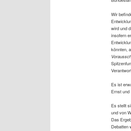
Wir befind
Entwicklun
wird und d
insofern e
Entwicklun
könnten, a
Voraussc
Spitzenfunk
Verantwor
Es ist erw
Ernst und
Es stellt 
und von W
Das Ergeb
Debatten w