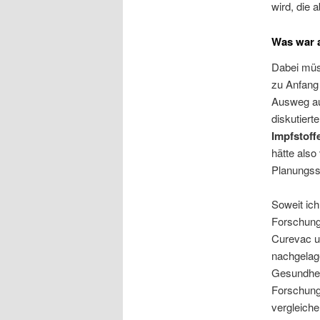
wird, die 
Was war 
Dabei müss
zu Anfang 
Ausweg au
diskutier
Impfstoff
hätte also
Planungss
Soweit ich
Forschungs
Curevac un
nachgelage
Gesundhei
Forschungs
vergleich