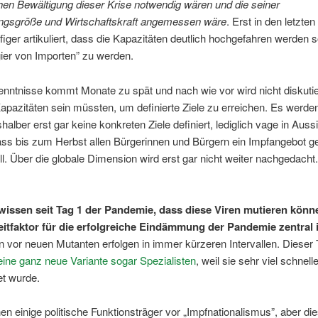
ahen
Bewältigung dieser Krise
notwendig
wären
und die seiner
ngsgröße und Wirtschaftskraft angemessen wäre
. Erst in den letzte
iger artikuliert, dass die Kapazitäten deutlich hochgefahren werden s
ier von Importen” zu werden.
nntnisse kommt Monate zu spät und nach wie vor wird nicht diskutie
apazitäten sein müssten, um definierte Ziele zu erreichen. Es werde
shalber erst gar keine konkreten Ziele definiert, lediglich vage in Auss
dass bis zum Herbst allen Bürgerinnen und Bürgern ein Impfangebot 
l. Über die globale Dimension wird erst gar nicht weiter nachgedacht.
wissen
seit Tag 1 der Pandemie, dass diese Viren mutieren kön
eitfaktor für die erfolgreiche Eindämmung der Pandemie zentral
vor neuen Mutanten erfolgen in immer kürzeren Intervallen. Dieser
 eine ganz neue Variante sogar Spezialisten
, weil sie sehr viel schnell
et wurde.
n einige politische Funktionsträger vor „Impfnationalismus”, aber di