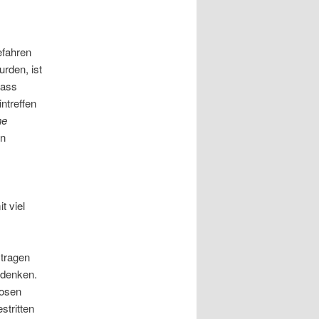
efahren
rden, ist
dass
ntreffen
he
en
t viel
 tragen
 denken.
losen
stritten