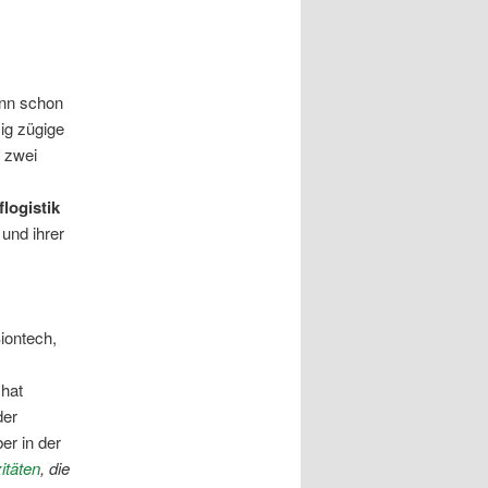
enn schon
zig zügige
 zwei
flogistik
 und ihrer
iontech,
 hat
der
er in der
itäten
,
die