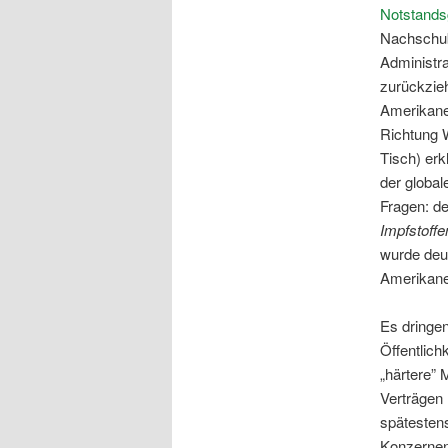
Notstand
Nachschubo
Administr
zurückzieh
Amerikaner
Richtung W
Tisch) erk
der global
Fragen: de
Impfstoff
e
wurde deu
Amerikaner
Es dringe
Öffentlich
„härtere” 
Verträgen 
spätesten
Konzernen 