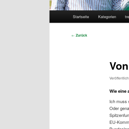
Hauptmenü
Startseite
Kategorien
tr
Beitragsnavigation
←
Zurück
Von
Veröffentlic
Wie eine 
Ich muss 
Oder gena
Spitzenfun
EU-Kommis
Bundeslan