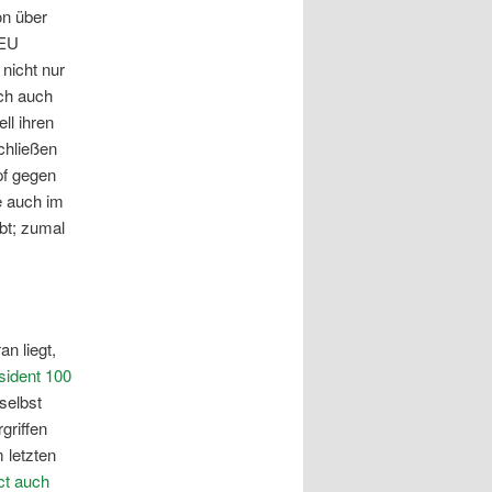
on über
 EU
nicht nur
ch auch
ll ihren
chließen
pf gegen
e auch im
bt; zumal
n liegt,
sident 100
selbst
griffen
 letzten
ct
auch