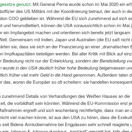
sgesetze
genutzt
. Mit General Perna wurde schon im Mai 2020 ein er
ffizier des US Militärs mit der Koordinierung betraut, der auch in d
ation
COO
geblieben ist. Während die EU sich zunehmend auf sich se
t und herumdilettiert, können die USA voraussichtlich schon im Mai
 ein Impfangebot machen und orientieren sich bereits jetzt langsam 
elt. Gemeinsam mit Indien, Japan und Australien (die EU saß nicht
lärten sie, dass sie sich an der Finanzierung an einer „dramatischen
en Impfkapazitäten beteiligen werden. Bei aller Kritik mit Blick auf ein
r Bedeutung nicht nur der Entwicklung, sondern
der Bereitstellung
vo
n
wurde
in den USA
deutlich früher hohe Bedeutung beigemessen
un
tlich
früher viel mehr Geld in die Hand genommen
. Außerdem taten d
 das, woran die Europäer so oft scheitern: sie handelten konsequent
n zunehmend Details von Verhandlungen des Weißen Hauses an die
keit, die vorbildhaft sein könnten. Während die EU-Kommission erst je
Maßnahmen ergreift und sich wochenlang rechtfertigte, dass man an 
nicht viel machen könne, ist aus den USA zu hören, dass die Exekuti
s seit Bidens Amtsübernahme bei Engpässen sehr schnell reagierte 
wie Johnson & Johnson durchaus „hard ball” gespielt hat, falls dies p