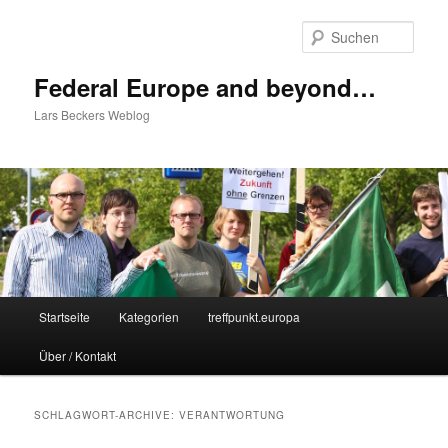
Zum
Zum
Inhalt
sekundären
Such
wechseln
Inhalt
wechseln
Federal Europe and beyond…
Lars Beckers Weblog
Hauptmenü
Startseite
Kategorien
treffpunkt.europa
Über / Kontakt
SCHLAGWORT-ARCHIVE:
VERANTWORTUNG