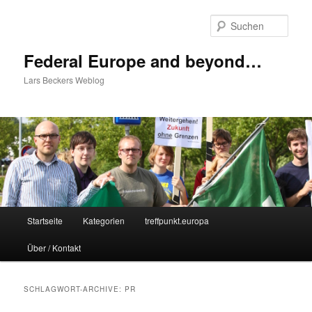
Zum
Zum
Inhalt
sekundären
Such
wechseln
Inhalt
wechseln
Federal Europe and beyond…
Lars Beckers Weblog
Hauptmenü
Startseite
Kategorien
treffpunkt.europa
Über / Kontakt
SCHLAGWORT-ARCHIVE:
PR