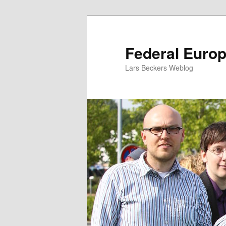
Zum
Zum
Inhalt
sekundären
wechseln
Inhalt
Federal Euro
wechseln
Lars Beckers Weblog