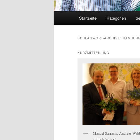
Hauptmenü
Startseite
Kategorien
tr
SCHLAGWORT-ARCHIVE:
HAMBUR
KURZMITTEILUNG
Manuel Sarrazin, Andreas Wald
und ich (v.l.n.r.).