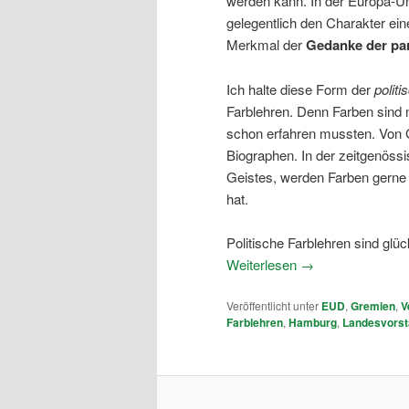
werden kann. In der Europa-Un
gelegentlich den Charakter ein
Merkmal der
Gedanke der par
Ich halte diese Form der
polit
Farblehren. Denn Farben sind 
schon erfahren mussten. Von 
Biographen. In der zeitgenöss
Geistes, werden Farben gerne 
hat.
Politische Farblehren sind glü
Weiterlesen
→
Veröffentlicht unter
EUD
,
Gremien
,
V
Farblehren
,
Hamburg
,
Landesvors