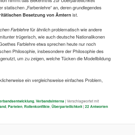
ion nimmt das Bekenntnis zur Überparteilichkeit
er statischen „Farbenlehre“ an, deren grundlegendes
itätischen Besetzung von
Ämtern
ist.
ischen Farblehre
für ähnlich problematisch wie andere
mitunter trügerisch, wie auch deutsche Nationalikonen
Goethes Farblehre etwa sprechen heute nur noch
ischen Philosophie, insbesondere der Philosophie des
genutzt, um zu zeigen, welche Tücken die Modellbildung
cklicherweise ein vergleichsweise einfaches Problem,
erbandsentwicklung
,
Verbandsinterna
|
Verschlagwortet mit
tand
,
Parteien
,
Rollenkonflikte
,
Überparteilichkeit
|
22
Antworten