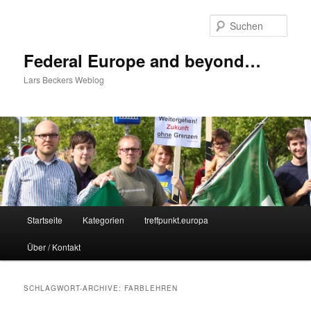
Zum
Zum
Inhalt
sekundären
Such
wechseln
Inhalt
wechseln
Federal Europe and beyond…
Lars Beckers Weblog
Hauptmenü
Startseite
Kategorien
treffpunkt.europa
Über / Kontakt
SCHLAGWORT-ARCHIVE:
FARBLEHREN