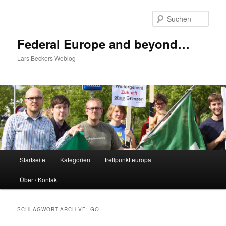
Zum
Zum
Inhalt
sekundären
Such
wechseln
Inhalt
wechseln
Federal Europe and beyond…
Lars Beckers Weblog
Hauptmenü
Startseite
Kategorien
treffpunkt.europa
Über / Kontakt
SCHLAGWORT-ARCHIVE:
GO