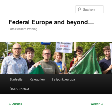
Zum
Inhalt
Such
wechseln
Federal Europe and beyond…
Lars Beckers Weblog
Hauptmenü
Startseite
Kategorien
treffpunkt.europa
Über / Kontakt
Beitragsnavigation
←
Zurück
Weiter
→