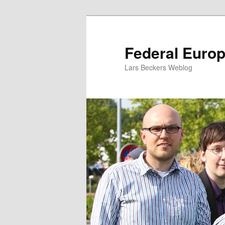
Zum
Zum
Inhalt
sekundären
wechseln
Inhalt
Federal Euro
wechseln
Lars Beckers Weblog