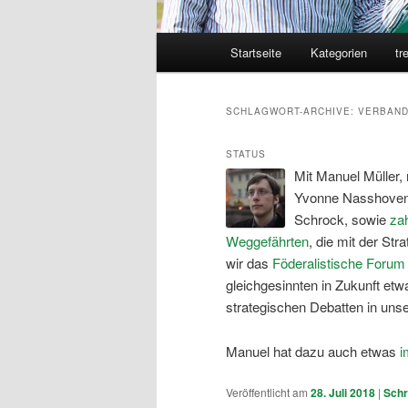
Hauptmenü
Startseite
Kategorien
tr
SCHLAGWORT-ARCHIVE:
VERBAND
STATUS
Mit Manuel Müller
Yvonne Nasshoven 
Schrock, sowie
za
Weggefährten
, die mit der Str
wir das
Föderalistische Forum
gleichgesinnten in Zukunft etw
strategischen Debatten in uns
Manuel hat dazu auch etwas
i
Veröffentlicht am
28. Juli 2018
|
Schr