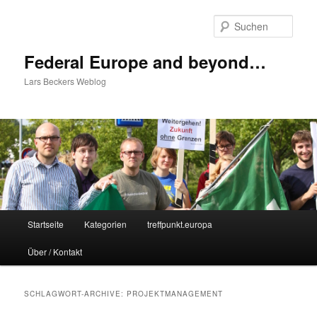
Zum
Zum
Inhalt
sekundären
Such
wechseln
Inhalt
wechseln
Federal Europe and beyond…
Lars Beckers Weblog
Hauptmenü
Startseite
Kategorien
treffpunkt.europa
Über / Kontakt
SCHLAGWORT-ARCHIVE:
PROJEKTMANAGEMENT