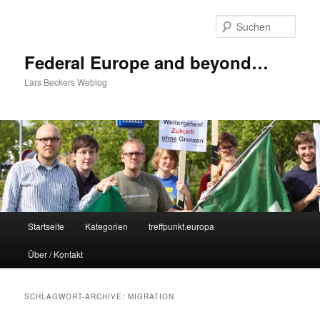
Zum
Zum
Inhalt
sekundären
Such
wechseln
Inhalt
wechseln
Federal Europe and beyond…
Lars Beckers Weblog
Hauptmenü
Startseite
Kategorien
treffpunkt.europa
Über / Kontakt
SCHLAGWORT-ARCHIVE:
MIGRATION