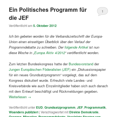
Ein Politisches Programm für
1
die JEF
Veröffentlicht am
5. Oktober 2012
Ich bin gebeten worden für die Verbandszeitschrift der Europa-
Union einen einseitigen Überblick über den Verlauf der
Programmdebatte zu schreiben. Der
folgende Artikel
ist nun
diese Woche in „
Europa Aktiv 4/2012
“ veröffentlicht worden.
Zum letzten Bundeskongress hatte der
Bundesvorstand
der
Jungen Europäischen Föderalisten (JEF)
ein „Diskussionspapier
für ein neues Grundsatzprogramm“ vorgelegt, das auf dem
Kongress diskutiert wurde. Erfreulich viele Landes- und
Kreisverbände wie auch Einzelmitglieder haben sich auch danach
mit dem Entwurf beschäftigt und Rückmeldungen gegeben.
Weiterlesen
→
Veröffentlicht unter
EUD
,
Grundsatzprogramm
,
JEF
,
Programmatik
,
Woanders publiziert
|
Verschlagwortet mit
Direkte Demokratie
,
Grenzen
,
Migration
,
Programmdebatte
,
Vereinigte Staaten von