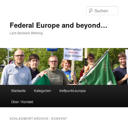
Zum
Zum
Inhalt
sekundären
Such
wechseln
Inhalt
wechseln
Federal Europe and beyond…
Lars Beckers Weblog
Hauptmenü
Startseite
Kategorien
treffpunkt.europa
Über / Kontakt
SCHLAGWORT-ARCHIVE:
KONVENT