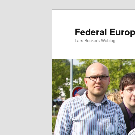
Zum
Zum
Inhalt
sekundären
wechseln
Inhalt
Federal Euro
wechseln
Lars Beckers Weblog