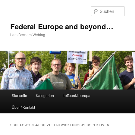
Zum
Zum
Inhalt
sekundären
Such
wechseln
Inhalt
wechseln
Federal Europe and beyond…
Lars Beckers Weblog
Hauptmenü
Startseite
Kategorien
treffpunkt.europa
Über / Kontakt
SCHLAGWORT-ARCHIVE:
ENTWICKLUNGSPERSPEKTIVEN