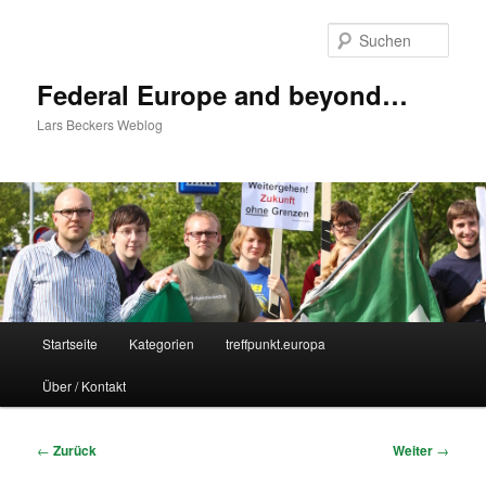
Zum
Inhalt
Such
wechseln
Federal Europe and beyond…
Lars Beckers Weblog
Hauptmenü
Startseite
Kategorien
treffpunkt.europa
Über / Kontakt
Beitragsnavigation
←
Zurück
Weiter
→