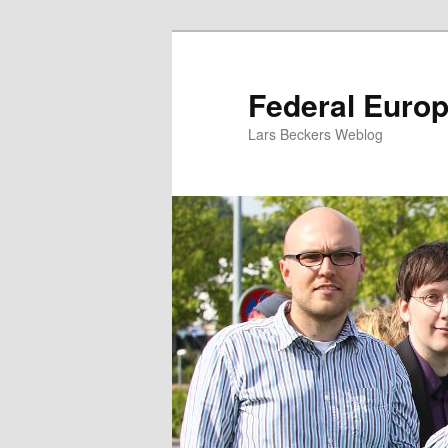
Zum
Zum
Inhalt
sekundären
wechseln
Inhalt
Federal Euro
wechseln
Lars Beckers Weblog