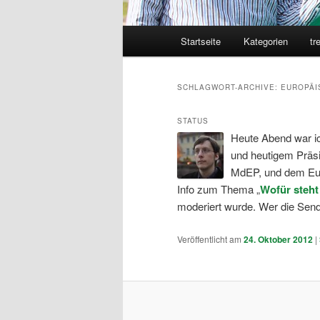
Hauptmenü
Startseite
Kategorien
tr
SCHLAGWORT-ARCHIVE:
EUROPÄI
STATUS
Heute Abend war i
und heutigem Präsi
MdEP, und dem Euro
Info zum Thema „
Wofür steht
moderiert wurde. Wer die Sen
Veröffentlicht am
24. Oktober 2012
|