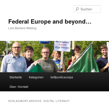
Zum
Zum
Inhalt
sekundären
Such
wechseln
Inhalt
wechseln
Federal Europe and beyond…
Lars Beckers Weblog
Hauptmenü
Startseite
Kategorien
treffpunkt.europa
Über / Kontakt
SCHLAGWORT-ARCHIVE:
DIGITAL LITERACY