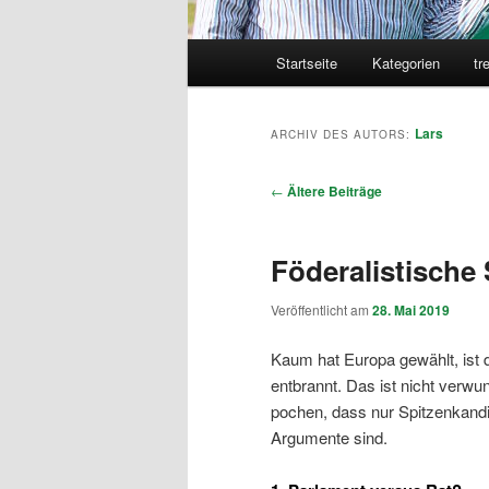
Hauptmenü
Startseite
Kategorien
tr
Lars
ARCHIV DES AUTORS:
Beitragsnavigation
←
Ältere Beiträge
Föderalistische
Veröffentlicht am
28. Mai 2019
Kaum hat Europa gewählt, ist
entbrannt. Das ist nicht verwu
pochen, dass nur Spitzenkand
Argumente sind.