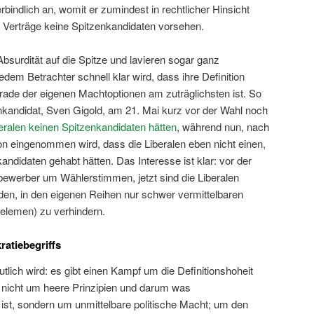
rbindlich an, womit er zumindest in rechtlicher Hinsicht
ie Verträge keine Spitzenkandidaten vorsehen.
bsurdität auf die Spitze und lavieren sogar ganz
edem Betrachter schnell klar wird, dass ihre Definition
rade der eigenen Machtoptionen am zuträglichsten ist. So
nkandidat, Sven Gigold, am 21. Mai kurz vor der Wahl noch
iberalen keinen Spitzenkandidaten hätten
, während nun, nach
ion eingenommen wird, dass die Liberalen eben nicht einen,
andidaten gehabt hätten. Das Interesse ist klar: vor der
bewerber um Wählerstimmen, jetzt sind die Liberalen
 den, in den eigenen Reihen nur schwer vermittelbaren
Kelemen) zu verhindern.
ratiebegriffs
tlich wird: es gibt einen Kampf um die Definitionshoheit
 nicht um heere Prinzipien und darum was
 ist, sondern um unmittelbare politische Macht; um den