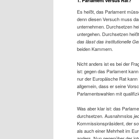
1. Parlament versus Rat?
Es heißt, das Parlament müsse
denn diesen Versuch muss das P
unternehmen. Durchsetzen heiß
untergehen. Durchsetzen heißt
das lässt das institutionelle G
beiden Kammern.
Nicht anders ist es bei der Fr
ist: gegen das Parlament kann 
nur der Europäische Rat kann V
allgemein, dass er seine Vors
Parlamentswahlen mit qualifizie
Was aber klar ist: das Parlame
durchsetzen. Ausnahmslos
je
Kommissionspräsident, der so
als auch einer Mehrheit im Eu
anders. Nun gegenüber der inte