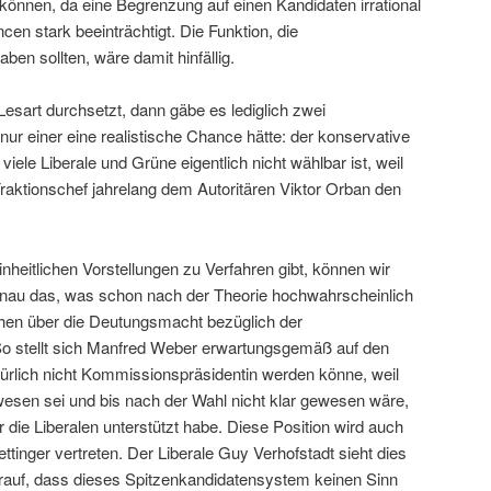
 können, da eine Begrenzung auf einen Kandidaten irrational
cen stark beeinträchtigt. Die Funktion, die
ben sollten, wäre damit hinfällig.
 Lesart durchsetzt, dann gäbe es lediglich zwei
ur einer eine realistische Chance hätte: der konservative
iele Liberale und Grüne eigentlich nicht wählbar ist, weil
Fraktionschef jahrelang dem Autoritären Viktor Orban den
nheitlichen Vorstellungen zu Verfahren gibt, können wir
enau das, was schon nach der Theorie hochwahrscheinlich
chen über die Deutungsmacht bezüglich der
 So stellt sich Manfred Weber erwartungsgemäß auf den
ürlich nicht Kommissionspräsidentin werden könne, weil
wesen sei und bis nach der Wahl nicht klar gewesen wäre,
die Liberalen unterstützt habe. Diese Position wird auch
inger vertreten. Der Liberale Guy Verhofstadt sieht dies
darauf, dass dieses Spitzenkandidatensystem keinen Sinn