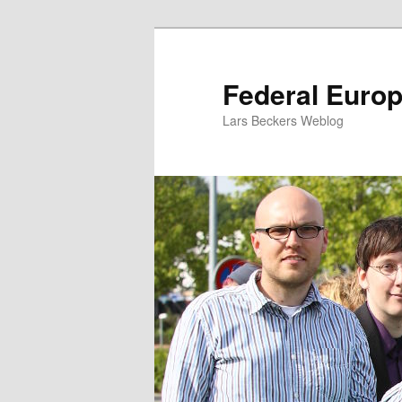
Zum
Zum
Inhalt
sekundären
wechseln
Inhalt
Federal Euro
wechseln
Lars Beckers Weblog