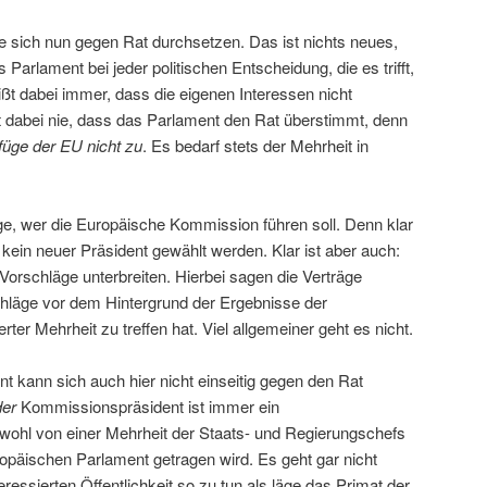
 sich nun gegen Rat durchsetzen. Das ist nichts neues,
arlament bei jeder politischen Entscheidung, die es trifft,
t dabei immer, dass die eigenen Interessen nicht
 dabei nie, dass das Parlament den Rat überstimmt, denn
efüge der EU nicht zu
. Es bedarf stets der Mehrheit in
age, wer die Europäische Kommission führen soll. Denn klar
kein neuer Präsident gewählt werden. Klar ist aber auch:
orschläge unterbreiten. Hierbei sagen die Verträge
chläge vor dem Hintergrund der Ergebnisse der
rter Mehrheit zu treffen hat. Viel allgemeiner geht es nicht.
nt kann sich auch hier nicht einseitig gegen den Rat
der
Kommissionspräsident ist immer ein
wohl von einer Mehrheit der Staats- und Regierungschefs
ropäischen Parlament getragen wird. Es geht gar nicht
ressierten Öffentlichkeit so zu tun als läge das Primat der