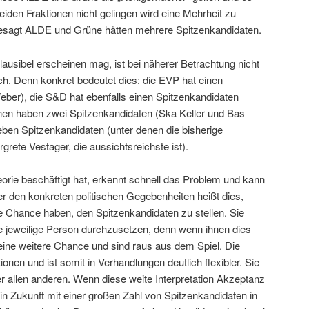
iden Fraktionen nicht gelingen wird eine Mehrheit zu
gesagt ALDE und Grüne hätten mehrere Spitzenkandidaten.
usibel erscheinen mag, ist bei näherer Betrachtung nicht
ch. Denn konkret bedeutet dies: die EVP hat einen
ber), die S&D hat ebenfalls einen Spitzenkandidaten
en haben zwei Spitzenkandidaten (Ska Keller und Bas
eben Spitzenkandidaten (unter denen die bisherige
ete Vestager, die aussichtsreichste ist).
eorie beschäftigt hat, erkennt schnell das Problem und kann
er den konkreten politischen Gegebenheiten heißt dies,
Chance haben, den Spitzenkandidaten zu stellen. Sie
e jeweilige Person durchzusetzen, denn wenn ihnen dies
keine weitere Chance und sind raus aus dem Spiel. Die
nen und ist somit in Verhandlungen deutlich flexibler. Sie
er allen anderen. Wenn diese weite Interpretation Akzeptanz
 in Zukunft mit einer großen Zahl von Spitzenkandidaten in