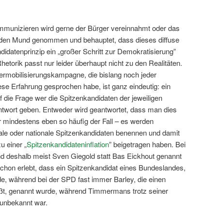
ommunizieren wird gerne der Bürger vereinnahmt oder das
 den Mund genommen und behauptet, dass dieses diffuse
idatenprinzip ein „großer Schritt zur Demokratisierung”
hetorik passt nur leider überhaupt nicht zu den Realitäten.
rmobilisierungskampagne, die bislang noch jeder
iese Erfahrung gesprochen habe, ist ganz eindeutig: ein
f die Frage wer die Spitzenkandidaten der jeweiligen
Antwort geben. Entweder wird geantwortet, dass man dies
r mindestens eben so häufig der Fall – es werden
ale oder nationale Spitzenkandidaten benennen und damit
u einer „
Spitzenkandidateninflation
” beigetragen haben. Bei
d deshalb meist Sven Giegold statt Bas Eickhout genannt
chon erlebt, dass ein Spitzenkandidat eines Bundeslandes,
de, während bei der SPD fast immer Barley, die einen
ßt, genannt wurde, während Timmermans trotz seiner
 unbekannt war.