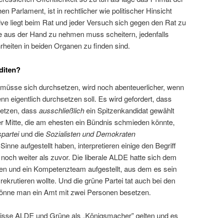
 Parlament, ist in rechtlicher wie politischer Hinsicht
ative liegt beim Rat und jeder Versuch sich gegen den Rat zu
ive aus der Hand zu nehmen muss scheitern, jedenfalls
rheiten in beiden Organen zu finden sind.
diten?
müsse sich durchsetzen, wird noch abenteuerlicher, wenn
nn eigentlich durchsetzen soll. Es wird gefordert, dass
setzen, dass
ausschließlich
ein Spitzenkandidat gewählt
er Mitte, die am ehesten ein Bündnis schmieden könnte,
partei
und die
Sozialisten und Demokraten
nne aufgestellt haben, interpretieren einige den Begriff
noch weiter als zuvor. Die liberale ALDE hatte sich dem
en und ein Kompetenzteam aufgestellt, aus dem es sein
ekrutieren wollte. Und die grüne Partei tat auch bei den
könne man ein Amt mit zwei Personen besetzen.
isse ALDE und Grüne als „Königsmacher” gelten und es