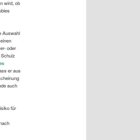
n wird, ob
ubles
ie Auswahl
 einen
er- oder
n Schulz
es
dass er aus
scheinung
ünde auch
siko für
 nach