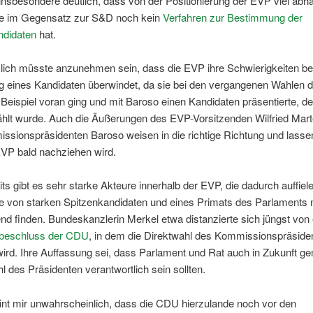
nsbesondere deutlich, dass von der Positionierung der EVP viel abh
sie im Gegensatz zur S&D noch kein
Verfahren zur Bestimmung der
ndidaten
hat.
lich müsste anzunehmen sein, dass die EVP ihre Schwierigkeiten be
 eines Kandidaten überwindet, da sie bei den vergangenen Wahlen 
Beispiel voran ging und mit Baroso einen Kandidaten präsentierte, d
hlt wurde. Auch die Äußerungen des EVP-Vorsitzenden Wilfried Mar
sionspräsidenten Baroso weisen in die richtige Richtung und lassen
EVP bald nachziehen wird.
ts gibt es sehr starke Akteure innerhalb der EVP, die dadurch auffiel
ee von starken Spitzenkandidaten und eines Primats des Parlaments 
d finden. Bundeskanzlerin Merkel etwa distanzierte sich jüngst von
sbeschluss der CDU
, in dem die Direktwahl des Kommissionspräside
wird. Ihre Auffassung sei, dass Parlament und Rat auch in Zukunft 
hl des Präsidenten verantwortlich sein sollten.
int mir unwahrscheinlich, dass die CDU hierzulande noch vor den