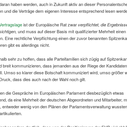
daran haben werden, auch in Zukunft aktiv an dieser Personalentsch
en und die Verträge dem eigenen Interesse entsprechend lesen werd
Vertragslage
ist der Europäische Rat zwar
verpflichtet, die Ergebnis
ichtigen,
und muss auf dieser Basis mit qualifizierter Mehrheit einen
en. Eine rechtliche Verpflichtung einen der zuvor benannten Spitzenk
ren gibt es allerdings nicht.
halb sehr zu hoffen, dass alle Parteifamilien sich zügig auf Spitzenka
nd breit kommunizieren, dass jemanden aus der Riege der Kandidaten
l. Umso so klarer diese Botschaft kommuniziert wird, umso größer w
 Druck, dass dies auch nach der Wahl noch gilt.
ren die Gespräche im Europäischen Parlament diesbezüglich etwas
nd, da eine Mehrheit der deutschen Abgeordneten und Mitarbeiter, m
h, entweder wenig von den Plänen der Parlamentsverwaltung wussten
rtikulierten.