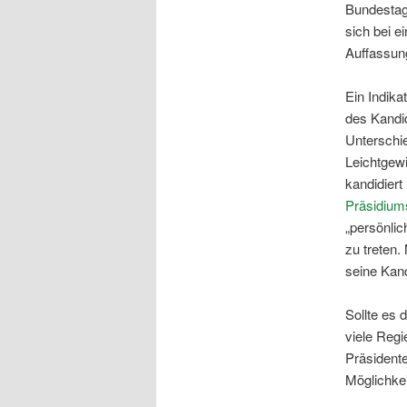
Bundestags
sich bei e
Auffassun
Ein Indika
des Kandi
Unterschi
Leichtgewi
kandidiert
Präsidium
„persönli
zu treten.
seine Kan
Sollte es 
viele Regi
Präsident
Möglichkei