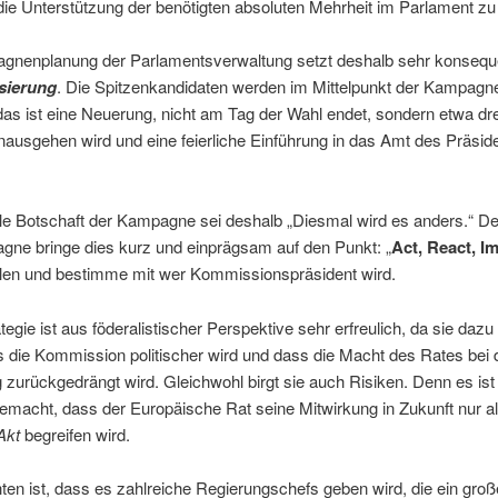
 die Unterstützung der benötigten absoluten Mehrheit im Parlament zu
gnenplanung der Parlamentsverwaltung setzt deshalb sehr konsequ
sierung
. Die Spitzenkandidaten werden im Mittelpunkt der Kampagn
das ist eine Neuerung, nicht am Tag der Wahl endet, sondern etwa dr
nausgehen wird und eine feierliche Einführung in das Amt des Präsid
le Botschaft der Kampagne sei deshalb „Diesmal wird es anders.“ D
gne bringe dies kurz und einprägsam auf den Punkt: „
Act, React, I
en und bestimme mit wer Kommissionspräsident wird.
tegie ist aus föderalistischer Perspektive sehr erfreulich, da sie dazu
 die Kommission politischer wird und dass die Macht des Rates bei 
zurückgedrängt wird. Gleichwohl birgt sie auch Risiken. Denn es ist
emacht, dass der Europäische Rat seine Mitwirkung in Zukunft nur al
Akt
begreifen wird.
ten ist, dass es zahlreiche Regierungschefs geben wird, die ein gro