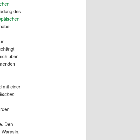
chen
ladung des
opäischen
 habe
ür
gehängt
mich über
mmenden
 mit einer
äischen
rden.
de. Den
 Warasin,