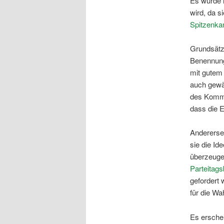
Es wurde i
wird, da 
Spitzenka
Grundsätz
Benennung
mit gutem 
auch gewä
des Kommis
dass die 
Anderersei
sie die Id
überzeugen
Parteitag
gefordert 
für die Wa
Es ersche