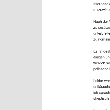
Interesse 
mitzuwirk
Nach der
zu berücks
unterbreit
zu nominie
Es ist des
einigen u
werden sol
politische
Leider wa
enttäusche
ich sprac
skeptisch a