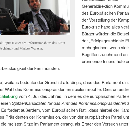
Generaldirektion Kommun
des Europäischen Parlam
der Vorstellung der Kam
Eurokrise habe alles verä
Bürger würden die Botsc
der „Erfolgsgeschichte E
nk Piplat (Leiter des Informationsbüro des EP in
mehr glauben, wenn sie 
tschland) und Markus Warasin.
Begriffen zunehmend an
brennende Innenstädte o
rbeitslosigkeit denken müssten.
er, weitaus bedeutender Grund ist allerdings, dass das Parlament ein
der Wahl des Kommissionspräsidenten spielen möchte. Dies unterstrei
chließung
vom 4. Juli des Jahres, in dem es die europäischen Partei
, einen
Spitzenkandidaten für das Amt des
Kommissionsp
räsidenten
z
Es fordert außerdem, vom Europäischen Rat, „dass hierbei der Kand
s Präsidenten der Kommission, der von der europäischen Partei unt
 die meisten Sitze im Parlament errang, als Erster den Versuch unt