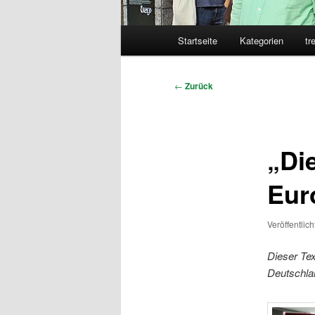
Hauptmenü
Startseite
Kategorien
tr
Beitragsnavigation
←
Zurück
„Di
Eur
Veröffentlic
Dieser Tex
Deutschla