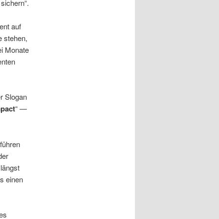
 sichern“.
ent auf
e stehen,
ei Monate
enten
er Slogan
mpact
“ —
 führen
der
 längst
s einen
ßes