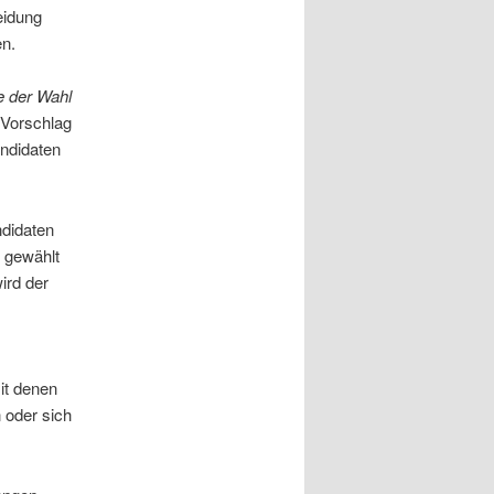
eidung
en.
se der Wahl
 Vorschlag
andidaten
ndidaten
 gewählt
ird der
it denen
 oder sich