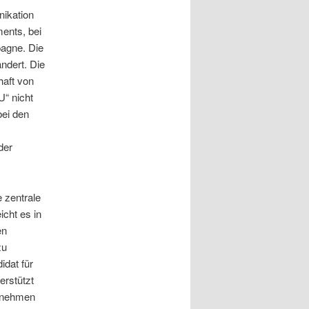
ikation
ents, bei
pagne. Die
ndert. Die
haft von
U“ nicht
bei den
der
e zentrale
cht es in
en
u
idat für
erstützt
ernehmen