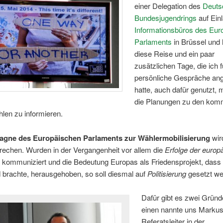
einer Delegation des
Deuts
Bundesjugendrings
auf Ein
Informationsbüros des Eur
Parlaments
in Brüssel und
diese Reise und ein paar
zusätzlichen Tage, die ich f
persönliche Gespräche an
hatte, auch dafür genutzt, 
die Planungen zu den ko
len zu informieren.
gne des Europäischen Parlaments zur Wählermobilisierung
wird
brechen. Wurden in der Vergangenheit vor allem die
Erfolge der europ
kommuniziert und die Bedeutung Europas als Friedensprojekt, dass
 brachte, herausgehoben, so soll diesmal auf
Politisierung
gesetzt we
Dafür gibt es zwei Grün
einen nannte uns Markus
Referatsleiter in der