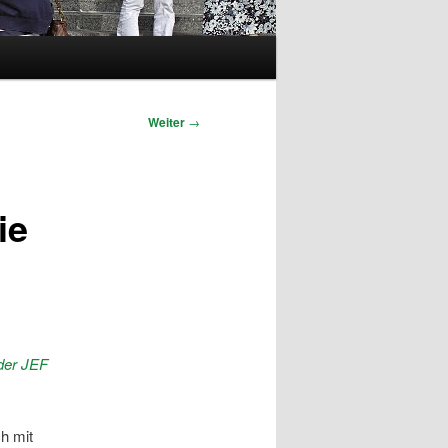
Weiter
→
ie
der JEF
h mit