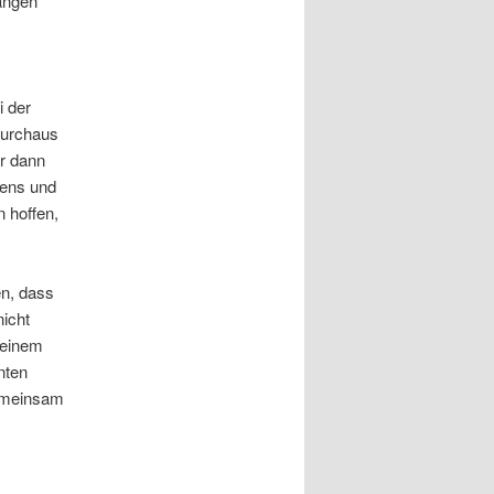
ängen
i der
durchaus
er dann
tens und
 hoffen,
en, dass
nicht
 einem
nten
gemeinsam