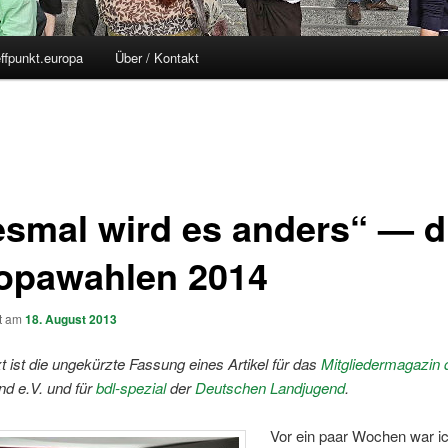
effpunkt.europa
Über / Kontakt
esmal wird es anders“ — d
opawahlen 2014
ht am
18. August 2013
t ist die ungekürzte Fassung eines Artikel für das
Mitgliedermagazin 
nd e.V. und für
bdl-spezial
der
Deutschen Landjugend
.
Vor ein paar Wochen war ic