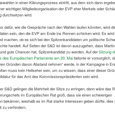
wahlen in einen Klärungsprozess eintritt, aus dem sich dann ergebe
iner wichtigen Mitgliedsorganisation der EVP eher Merkels oder Schä
g durchsetzen wird.
tor dafür, wie die Gespräche nach den Wahlen laufen könnten, wird d
daten sein, den die EVP am Ende ins Rennen schicken wird. Es wird
ed machen, ob es sich bei den Spitzenkandidaten um politische Schw
chte handelt. Auf Seiten der S&D ist davon auszugehen, dass Marti
 und gute Chancen hat, Spitzenkandidat zu werden. Auf der
Sitzung d
s des Europäischen Parlaments am 20. Mai
betonte er vorsorglich, 
chen Gründen davon Abstand nehmen“ werde, in der Kampagne in Er
 Man muss kein Hellseher sein, um zu wissen, dass einer dieser Gr
didatur für das Amt des Kommissionspräsidenten sein wird.
der S&D gelingen die Mehrheit der Sitze zu erringen, dann wäre das Ri
erungschefs im Europäischen Rat groß, dass sie einen schwierigen
en bekämen, weshalb es im Rat starke Interessen geben dürfte, dies
t zu verhindern.