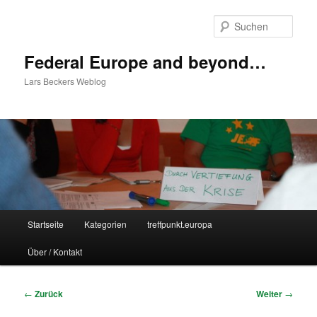
Zum
Inhalt
Such
wechseln
Federal Europe and beyond…
Lars Beckers Weblog
Hauptmenü
Startseite
Kategorien
treffpunkt.europa
Über / Kontakt
Beitragsnavigation
←
Zurück
Weiter
→